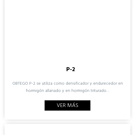
P-2
OBTEGO P-2 se utiliza como densificador y endurecedor en
hormigón allanado y en hormigón triturado…
VER MÁS